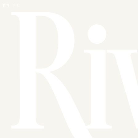
FR
/
EN